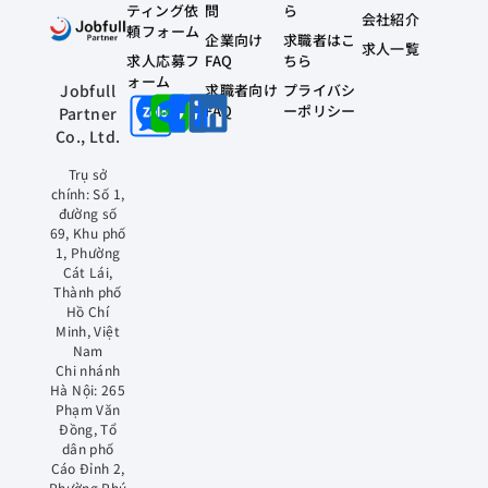
ティング依
問
ら
会社紹介
頼フォーム
企業向け
求職者はこ
求人一覧
求人応募フ
FAQ
ちら
ォーム
求職者向け
プライバシ
Jobfull
FAQ
ーポリシー
Partner
Co., Ltd.
Trụ sở
chính: Số 1,
đường số
69, Khu phố
1, Phường
Cát Lái,
Thành phố
Hồ Chí
Minh, Việt
Nam
Chi nhánh
Hà Nội: 265
Phạm Văn
Đồng, Tổ
dân phố
Cáo Đỉnh 2,
Phường Phú