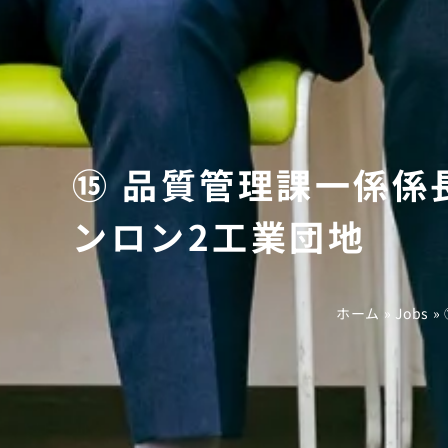
⑮ 品質管理課一係係
ンロン2工業団地
ホーム
»
Jobs
»