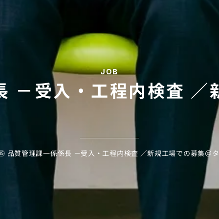
JOB
長 －受入・工程内検査 
⑮ 品質管理課一係係長 －受入・工程内検査 ／新規工場での募集＠