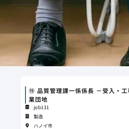
⑮ 品質管理課一係係長 －受入・
業団地
job131
製造
ハノイ市