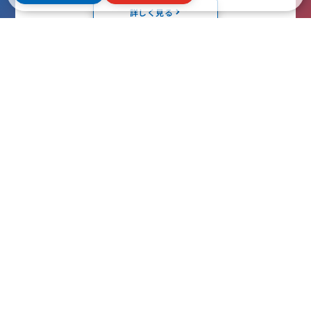
詳しく見る
転職を検討中の
求職者はこちら
◇すべての求人情報を確認したい方
詳しく見る
◇キャリアアドバイザーとの面談をしたい方
詳しく見る
ヘッドハン
よくある質
企業はこち
ホーム
ティング依
問
ら
会社紹介
頼フォーム
企業向け
求職者はこ
求人一覧
求人応募フ
FAQ
ちら
ォーム
求職者向け
プライバシ
Jobfull
FAQ
ーポリシー