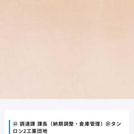
㉒ 調達課 課長（納期調整・倉庫管理）＠タン
ロン2工業団地