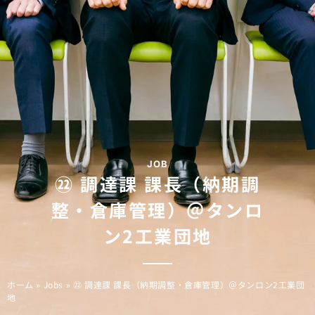
JOB
㉒ 調達課 課長（納期調
整・倉庫管理）＠タンロ
ン2工業団地
ホーム
»
Jobs
»
㉒ 調達課 課長（納期調整・倉庫管理）＠タンロン2工業団
地