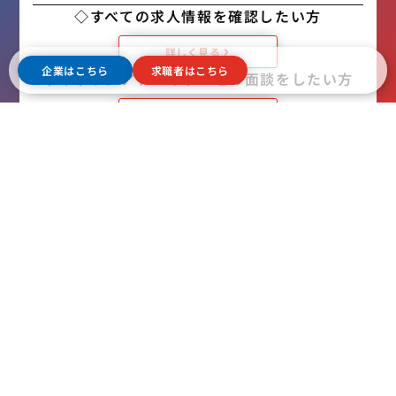
◇すべての求人情報を確認したい方
詳しく見る
企業はこちら
求職者はこちら
◇キャリアアドバイザーとの面談をしたい方
詳しく見る
ヘッドハン
よくある質
企業はこち
ホーム
ティング依
問
ら
会社紹介
頼フォーム
企業向け
求職者はこ
求人一覧
求人応募フ
FAQ
ちら
ォーム
求職者向け
プライバシ
Jobfull
FAQ
ーポリシー
Partner
Co., Ltd.
Trụ sở
chính: Số 1,
đường số