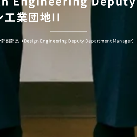
ngineering Deputy
ン工業団地II
部副部長（Design Engineering Deputy Department Manag