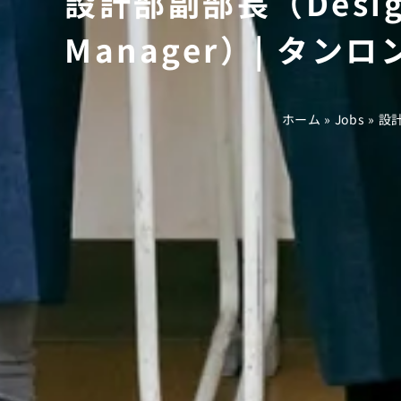
設計部副部長（Design E
Manager）| タンロ
ホーム
»
Jobs
»
設計