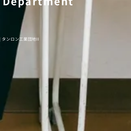
 Department
er）| タンロン工業団地II