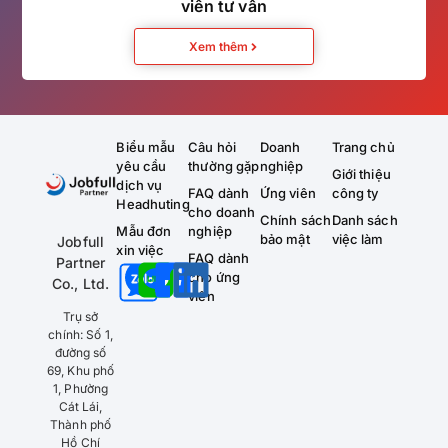
viên tư vấn
Xem thêm
Biểu mẫu
Câu hỏi
Doanh
Trang chủ
yêu cầu
thường gặp
nghiệp
Giới thiệu
dịch vụ
FAQ dành
Ứng viên
công ty
Headhuting
cho doanh
Chính sách
Danh sách
Mẫu đơn
nghiệp
bảo mật
việc làm
Jobfull
xin việc
FAQ dành
Partner
cho ứng
Co., Ltd.
viên
Trụ sở
chính: Số 1,
đường số
69, Khu phố
1, Phường
Cát Lái,
Thành phố
Hồ Chí