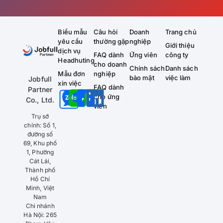
Biểu mẫu
Câu hỏi
Doanh
Trang chủ
yêu cầu
thường gặp
nghiệp
Giới thiệu
dịch vụ
FAQ dành
Ứng viên
công ty
Headhuting
cho doanh
Chính sách
Danh sách
Mẫu đơn
nghiệp
bảo mật
việc làm
Jobfull
xin việc
FAQ dành
Partner
cho ứng
Co., Ltd.
viên
Trụ sở
chính: Số 1,
đường số
69, Khu phố
1, Phường
Cát Lái,
Thành phố
Hồ Chí
Minh, Việt
Nam
Chi nhánh
Hà Nội: 265