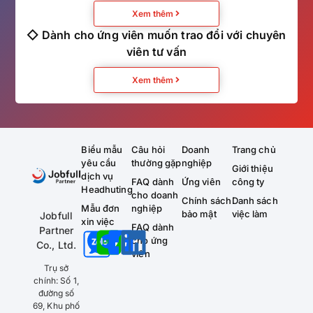
Xem thêm
◇ Dành cho ứng viên muốn trao đổi với chuyên
viên tư vấn
Xem thêm
Biểu mẫu
Câu hỏi
Doanh
Trang chủ
yêu cầu
thường gặp
nghiệp
Giới thiệu
dịch vụ
FAQ dành
Ứng viên
công ty
Headhuting
cho doanh
Chính sách
Danh sách
Mẫu đơn
nghiệp
bảo mật
việc làm
Jobfull
xin việc
FAQ dành
Partner
cho ứng
Co., Ltd.
viên
Trụ sở
chính: Số 1,
đường số
69, Khu phố