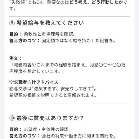
“失敗談”でもOK。重要なのは
どう考え、どう行動したか
で
す。
⑨ 希望給与を教えてください
目的：
柔軟性と市場理解を確認。
答え方のコツ：
固定額ではなく幅を持たせた回答を。
例文：
「職務内容やこれまでの経験を踏まえ、月給〇〇〜〇〇万
円程度を想定しています。」
💡
求職者向けアドバイス
給与交渉は“強気すぎず、安売りしすぎず”。
希望額の根拠を説明できると信頼されます。
⑩ 最後に質問はありますか？
目的：
志望度・主体性の確認。
答え方のコツ：
会社の将来や働き方に関する質問を。