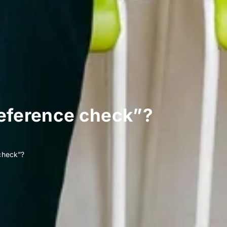
Reference check”?
check”?