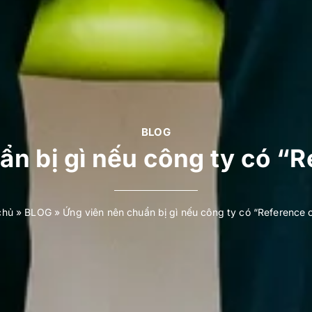
BLOG
ẩn bị gì nếu công ty có “
chủ
»
BLOG
»
Ứng viên nên chuẩn bị gì nếu công ty có “Reference 