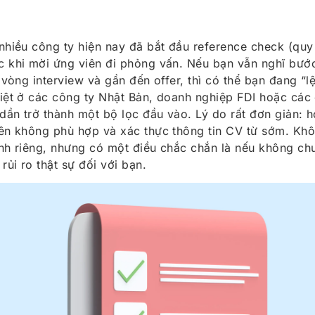
nhiều công ty hiện nay đã bắt đầu reference check (quy 
 khi mời ứng viên đi phỏng vấn. Nếu bạn vẫn nghĩ bước
 vòng interview và gần đến offer, thì có thể bạn đang “lệ
biệt ở các công ty Nhật Bản, doanh nghiệp FDI hoặc cá
ần trở thành một bộ lọc đầu vào. Lý do rất đơn giản: h
iên không phù hợp và xác thực thông tin CV từ sớm. Khô
ình riêng, nhưng có một điều chắc chắn là nếu không chu
rủi ro thật sự đối với bạn.