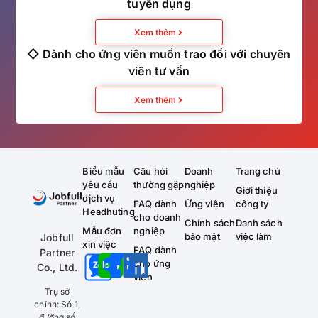
tuyển dụng
Xem thêm
◇ Dành cho ứng viên muốn trao đổi với chuyên
viên tư vấn
Xem thêm
Biểu mẫu
Câu hỏi
Doanh
Trang chủ
yêu cầu
thường gặp
nghiệp
Giới thiệu
dịch vụ
FAQ dành
Ứng viên
công ty
Headhuting
cho doanh
Chính sách
Danh sách
Mẫu đơn
nghiệp
bảo mật
việc làm
Jobfull
xin việc
FAQ dành
Partner
cho ứng
Co., Ltd.
viên
Trụ sở
chính: Số 1,
đường số