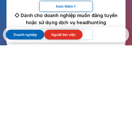
Xem thêm
◇ Dành cho doanh nghiệp muốn đăng tuyển
hoặc sử dụng dịch vụ headhunting
Xem thêm
Doanh nghiệp
Người tìm việc
Ứng viên đang cân nhắc chuyển việc
xem tại
đây
◇ Dành cho ứng viên muốn xem thông tin
tuyển dụng
Xem thêm
◇ Dành cho ứng viên muốn trao đổi với chuyên
viên tư vấn
Xem thêm