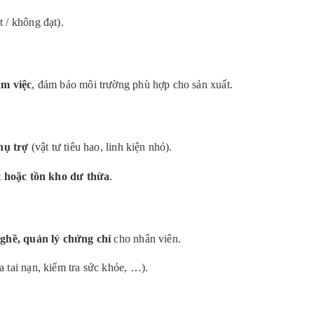
t / không đạt).
àm việc
, đảm bảo môi trường phù hợp cho sản xuất.
hụ trợ
(vật tư tiêu hao, linh kiện nhỏ).
t hoặc tồn kho dư thừa
.
nghề, quản lý chứng chỉ
cho nhân viên.
 tai nạn, kiểm tra sức khỏe, …).