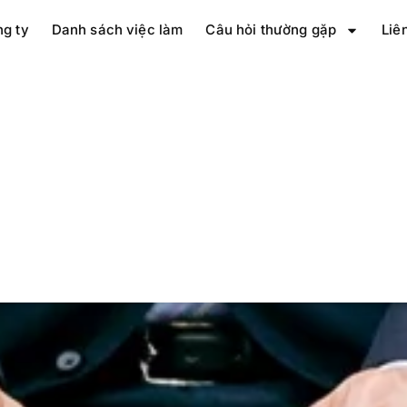
ng ty
Danh sách việc làm
Câu hỏi thường gặp
Liê