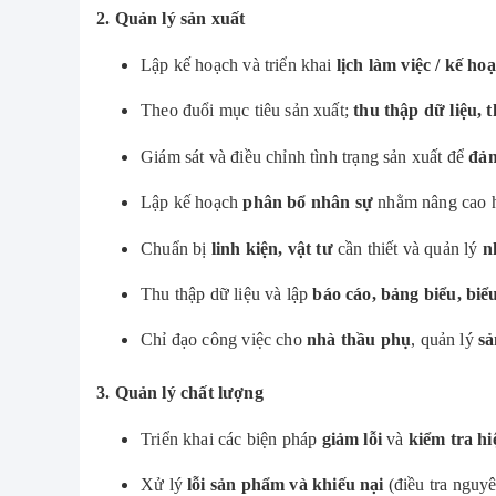
2. Quản lý sản xuất
Lập kế hoạch và triển khai
lịch làm việc / kế ho
Theo đuổi mục tiêu sản xuất;
thu thập dữ liệu, t
Giám sát và điều chỉnh tình trạng sản xuất để
đảm
Lập kế hoạch
phân bổ nhân sự
nhằm nâng cao h
Chuẩn bị
linh kiện, vật tư
cần thiết và quản lý
n
Thu thập dữ liệu và lập
báo cáo, bảng biểu, biể
Chỉ đạo công việc cho
nhà thầu phụ
, quản lý
sả
3. Quản lý chất lượng
Triển khai các biện pháp
giảm lỗi
và
kiểm tra h
Xử lý
lỗi sản phẩm và khiếu nại
(điều tra nguy