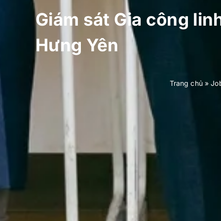
Giám sát Gia công li
Hưng Yên
Trang chủ
»
Jo