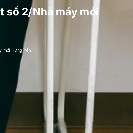
ất số 2/Nhà máy mới
áy mới Hưng Yên