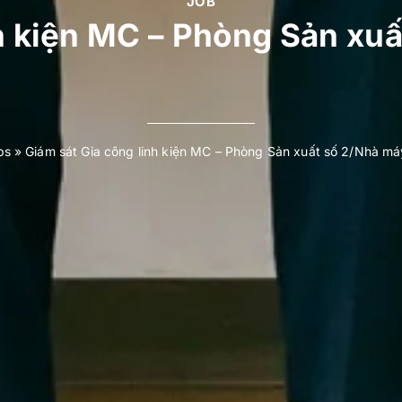
JOB
nh kiện MC – Phòng Sản xu
bs
»
Giám sát Gia công linh kiện MC – Phòng Sản xuất số 2/Nhà m