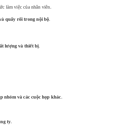
hức làm việc của nhân viên.
à quấy rối trong nội bộ
.
ất lượng và thiết bị
.
ọp nhóm và các cuộc họp khác
.
ông ty
.