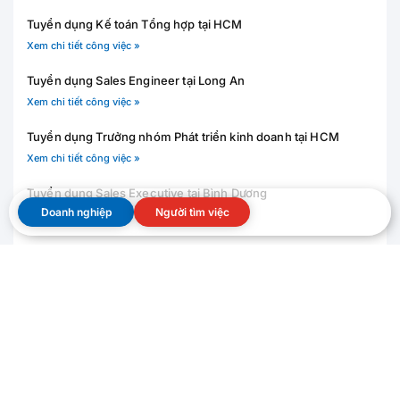
Tuyển dụng Kế toán Tổng hợp tại HCM
Xem chi tiết công việc »
Tuyển dụng Sales Engineer tại Long An
Xem chi tiết công việc »
Tuyển dụng Trưởng nhóm Phát triển kinh doanh tại HCM
Xem chi tiết công việc »
Tuyển dụng Sales Executive tại Bình Dương
Doanh nghiệp
Người tìm việc
Xem chi tiết công việc »
Trưởng nhóm QA-QC tại Bình Dương
Xem chi tiết công việc »
Xem tất cả danh sách việc làm