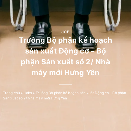
JOB
Trưởng Bộ phận kế hoạch
sản xuất Động cơ – Bộ
phận Sản xuất số 2/ Nhà
máy mới Hưng Yên
Trang chủ
»
Jobs
»
Trưởng Bộ phận kế hoạch sản xuất Động cơ – Bộ phận
Sản xuất số 2/ Nhà máy mới Hưng Yên