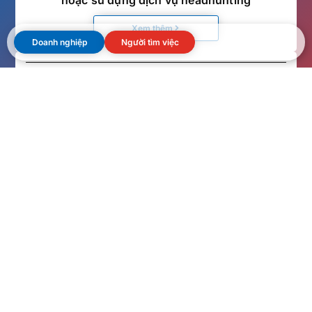
Xem thêm
Doanh nghiệp
Người tìm việc
Ứng viên đang cân nhắc chuyển việc
xem tại
đây
◇ Dành cho ứng viên muốn xem thông tin
tuyển dụng
Xem thêm
◇ Dành cho ứng viên muốn trao đổi với chuyên
viên tư vấn
Xem thêm
Biểu mẫu
Câu hỏi
Doanh
Trang chủ