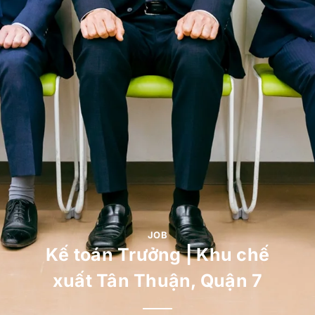
JOB
Kế toán Trưởng | Khu chế
xuất Tân Thuận, Quận 7