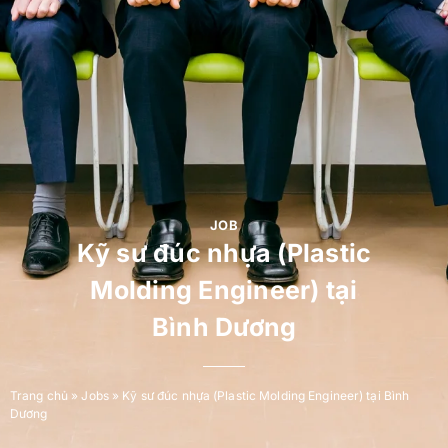
JOB
Kỹ sư đúc nhựa (Plastic
Molding Engineer) tại
Bình Dương
Trang chủ
»
Jobs
»
Kỹ sư đúc nhựa (Plastic Molding Engineer) tại Bình
Dương