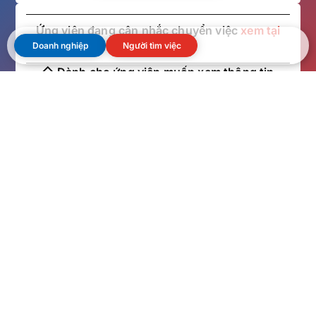
Ứng viên đang cân nhắc chuyển việc
xem tại
Doanh nghiệp
Người tìm việc
đây
◇ Dành cho ứng viên muốn xem thông tin
tuyển dụng
Xem thêm
◇ Dành cho ứng viên muốn trao đổi với chuyên
viên tư vấn
Xem thêm
Biểu mẫu
Câu hỏi
Doanh
Trang chủ
yêu cầu
thường gặp
nghiệp
Giới thiệu
dịch vụ
FAQ dành
Ứng viên
công ty
Headhuting
cho doanh
Chính sách
Danh sách
Mẫu đơn
nghiệp