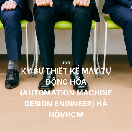
JOB
KỸ SƯ THIẾT KẾ MÁY TỰ
ĐỘNG HÓA
(AUTOMATION MACHINE
DESIGN ENGINEER) HÀ
NỘI/HCM