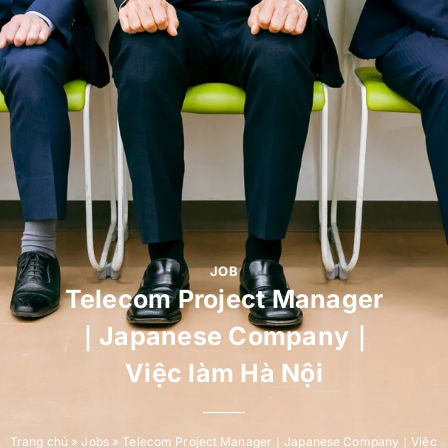
JOB
Telecom Project Manager
｜Japanese Company｜
Việc làm Hà Nội
Trang chủ
»
Jobs
»
Telecom Project Manager｜Japanese Company｜Việc