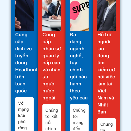
Cung
Cung
Đa
Hỗ trợ
cấp
cấp
dạng
người
dịch vụ
nhân sự
ngành
lao
tuyển
quản lý
nghề,
động
dụng
cấp cao
tùy
tìm
Headhunt
và nhân
chỉnh
kiếm cơ
trên
sự
gói bảo
hội việc
toàn
người
hành
làm tại
quốc
nước
theo
Việt
ngoài
yêu cầu
Nam và
Với
Nhật
mạng
Chúng
Chúng
Bản
lưới
tôi kết
tôi
phủ
nối
mang
Chúng
rộng
chính
đến
tôi