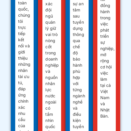
toàn
xác
sự an
đồng
quốc,
đội
tâm
hành
chúng
ngũ
sau
trong
tôi
quản
tuyển
việc
trực
lý giữ
dụng
phát
tiếp
vai trò
thông
triển
kết
nòng
qua
sự
nối và
cốt
chế
nghiệp,
giới
trong
độ
mở
thiệu
doanh
bảo
rộng
những
nghiệp
hành
cơ hội
nhân
và
phù
việc
tài ưu
nguồn
hợp
làm
tú,
nhân
với
tại cả
đáp
lực
từng
Việt
ứng
nước
ngành
Nam
chính
ngoài
nghề
và
xác
có
và
Nhật
nhu
tầm
điều
Bản.
cầu
nhìn
kiện
của
quốc
tuyển