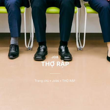
JOB
THỢ RẬP
Trang chủ
»
Jobs
»
THỢ RẬP