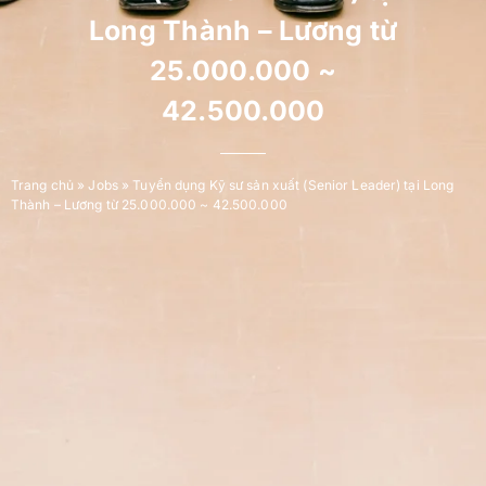
Long Thành – Lương từ
25.000.000 ~
42.500.000
Trang chủ
»
Jobs
»
Tuyển dụng Kỹ sư sản xuất (Senior Leader) tại Long
Thành – Lương từ 25.000.000 ~ 42.500.000