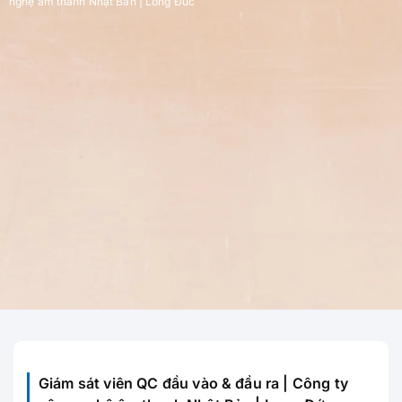
nghệ âm thanh Nhật Bản | Long Đức
Giám sát viên QC đầu vào & đầu ra | Công ty