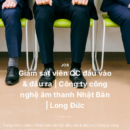
JOB
Giám sát viên QC đầu vào
& đầu ra | Công ty công
nghệ âm thanh Nhật Bản
| Long Đức
Trang chủ
»
Jobs
»
Giám sát viên QC đầu vào & đầu ra | Công ty công